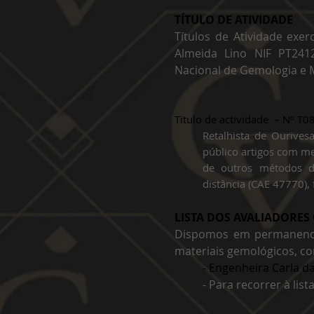
TÍTULO DE ATIVIDADE​
​Títulos de Atividade exe
Almeida Lino NIF PT241
Nacional de Gemologia e 
Titulo de actividade – Nº T08
Retalhista de Ourive
público artigos com met
de outros métodos d
distância (CAE 47770),
LISTA DOS AVALIADORES 
Dispomos em permanencia
materiais gemológicos, co
- Engenheira Carla da
- Para recorrer à list