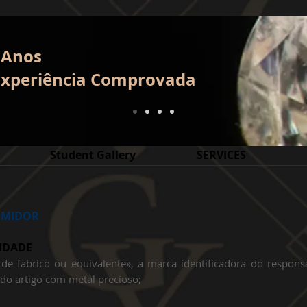
 Anos
E
xperiência
Comprovada
Student Gallery
SERVICES
UMIDOR
IDADE
 de fabrico ou equivalente», a marca identificadora do respons
do artigo com metal precioso;