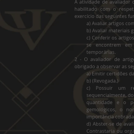
A atividade de avaliador
habilitado com o respeti
exercício das seguintes fu
a) Avaliar artigos co
b) Avaliar materiais 
c) Conferir os artigo
se encontrem em 
temporárias.
2 - O avaliador de arti
obrigado a observar as se
a) Emitir certidões d
b) (Revogada.)
c) Possuir um reg
sequencialmente, do
quantidade e o pe
gemológicos, o no
importância cobrada 
d) Abster-se de ava
Contrastaria ou or