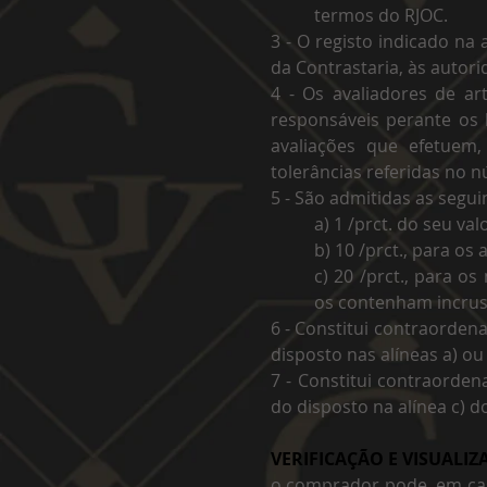
termos do RJOC.
3 - O registo indicado na 
da Contrastaria, às autori
4 - Os avaliadores de a
responsáveis perante os 
avaliações que efetuem
tolerâncias referidas no 
5 - São admitidas as segui
a) 1 /prct. do seu val
b) 10 /prct., para os
c) 20 /prct., para o
os contenham incrus
6 - Constitui contraorden
disposto nas alíneas a) ou 
7 - Constitui contraorden
do disposto na alínea c) do
VERIFICAÇÃO E VISUALI
o comprador pode, em cas