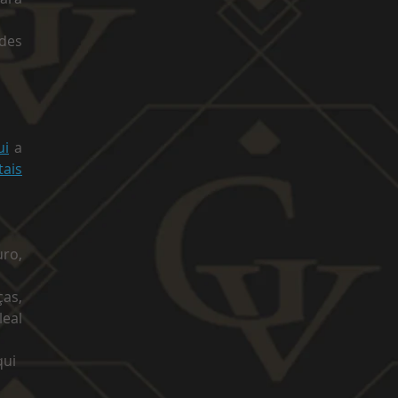
des
ui
a
ais
uro,
as,
leal
qui