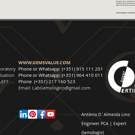
WWW.GEMSVALUE.COM
oratory
Phone or Whatsapp: (+351) 915 111 201
luation
Phone
or Whatsapp: (+351) 964 410 011
LEFT
Phone
(+351) 217 160 523
Email:
LabGemologico@gmail.com
António D`Almeida Lino
Engineer
PCA | Expert
Gemologist