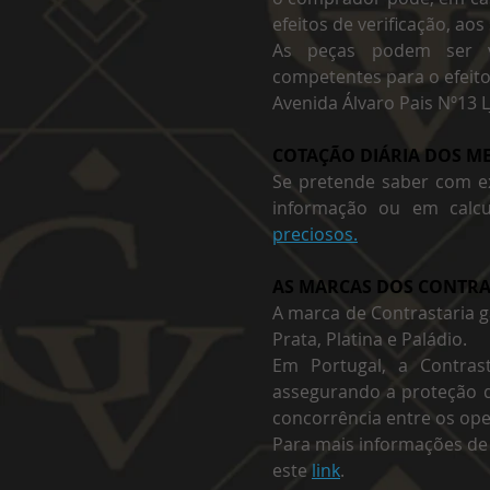
efeitos de verificação, aos
As peças podem ser vis
competentes para o efeit
Avenida Álvaro Pais Nº13 
COTAÇÃO DIÁRIA DOS ME
Se pretende saber com e
informação ou em calcu
preciosos.
AS MARCAS DOS CONTRA
A marca de Contrastaria g
Prata, Platina e Paládio.
Em Portugal, a Contrast
assegurando a proteção d
concorrência entre os op
Para mais informações de
este
link
.