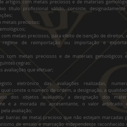
 de artigos com metais preciosos e de materiais gemológi
vo título profissional válido, consiste, designadament
nções:
m metais preciosos;
gemológicos;
s com metais preciosos, para efeito de isenção de direitos,
regime de reimportação ou importação e exporta
gos com metais preciosos e de materiais gemológicos e
guintes regras:
as avaliações que efetuar;
isto eletrónico das avaliações realizadas, numer
 qual conste o número de ordem, a designação, a qualidad
so dos objetos avaliados, a designação dos materi
me e a morada do apresentante, o valor arbitrado 
pela avaliação;
liar barras de metal precioso que não estejam marcadas 
ganismo de ensaio e marcação independente reconhecido 