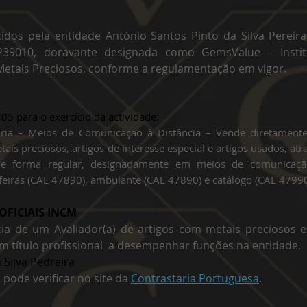
rcidos pela entidade António Santos Pinto da Silva Pereir
239010, doravante designada como GemsValue – Instit
Metais Preciosos, conforme a regulamentação em vigor.
05 para o exercício da actividade:​
saria – Meios de Comunicação à Distância – Vende diretament
ais preciosos, artigos de interesse especial e artigos usados, atr
e forma regular, designadamente em meios de comunicaç
 feiras (CAE 47890), ambulante (CAE 47890) e catálogo (CAE 47990
OFICIAIS INCM
 de um Avaliador(a) de artigos com metais preciosos e
m título profissional a desempenhar funções na entidade.
 Silva Pedreira
a pode verificar no site da
C
ontrastaria Portuguesa
.