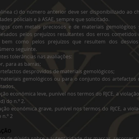
alínea c) do número anterior deve ser disponibilizado ao c
dades policiais e à ASAE, sempre que solicitado.
rtigos com metais preciosos e de materiais gemológicos
lesados pelos prejuízos resultantes dos erros cometidos
, bem como pelos prejuízos que resultem dos desvios
número seguinte.
ntes tolerâncias nas avaliações:
or, para as barras;
 artefactos desprovidos de materiais gemológicos;
s materiais gemológicos ou para o conjunto dos artefactos
tados.
ação económica leve, punível nos termos do RJCE, a violaçã
d) do n.º 2.
ação económica grave, punível nos termos do RJCE, a viol
 n.º 2
ZAÇÃO
o de dúvida sobre a autenticidade das marcas, recorrer, 