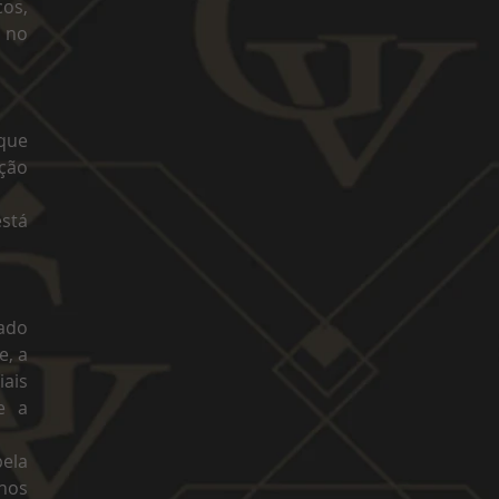
cos,
e no
 que
ção
stá
ado
e, a
ais
e a
pela
nos