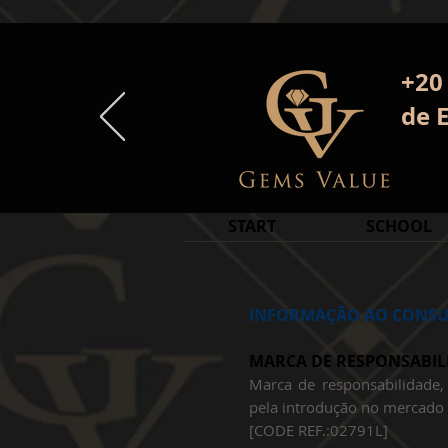
+20
de 
START
SCHOOL
INFORMAÇÃO AO CONS
MARCA DE RESPONSABIL
​Marca de responsabilidade,
pela introdução no mercado 
[CODE REF.:02791L]