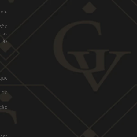
hefe
 são
 nas
 às
 que
o do
ação
para