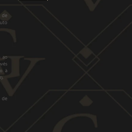
a de
uto
e ao
avés
ão à
).
 de