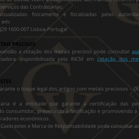
 serviços das Contrastarias;
ualizadas fisicamente e fiscalizadas pelas autorida
o em:
LJ29 1600-007 Lisboa-Portugal
TAIS PRECISOS
xatidão a cotação dos metais precisos pode consultar
aq
ladora disponibilisada pela INCM em
cotação dos met
STES
arante o toque legal dos artigos com metais preciosos – O
aria é a entidade que garante a certificação das peç
o consumidor, prevenindo a falsificação e promovendo a 
eradores económicos.
 Contrastes e Marca de Responsabilidade pode consultar a