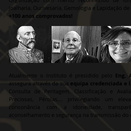
Organização com mérito reconhecido de lon
Joalharia, Ourivesaria, Gemologia e Lapidação de
+100 anos comprovados!
Atualmente o Instituto é presidido pelo
Eng, 
assegura através da sua
equipa credenciada e l
Consulta de Peritagem, Classificação e Avali
Preciosas, Pérolas,… privilegiando um ele
consonância com a idoneidade, transparênc
aconselhamento e segurança na transmissão do e