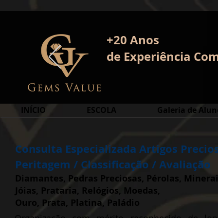
+20 Anos
de E
xperiência
Com
INÍCIO
ESCOLA
Galeria de Alun
Consulta Especializada Artigos Precio
Peritagem / Classificação / Avaliação
Diamantes, Pedras Preciosas, Pérolas, Minera
Jóias, Prataria, Relógios, Moedas,
Ouro, Prata, Platina, Paládio