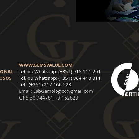
WWW.GEMSVALUE.COM
CIONAL
Tef. ou Whatsapp: (+351) 915 111 201
IOSOS
Tef. ou Whatsapp: (+351) 964 410 011
Tef: (+351) 217 160 523
Email:
LabGemologico@gmail.com
GPS 38.744761, -9.152629