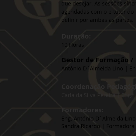
que desejar. As sessões sínc
agendadas com o e-tutor do 
definir por ambas as partes.
Duração:
10 Horas
Gestor de Formação / 
António D`Almeida Lino | En
Coordenação Pedagógi
Carla da Silva Pereira | Eng.
Formadores:
Eng. António D`Almeida Lin
Sandra Ricardo | Formadora