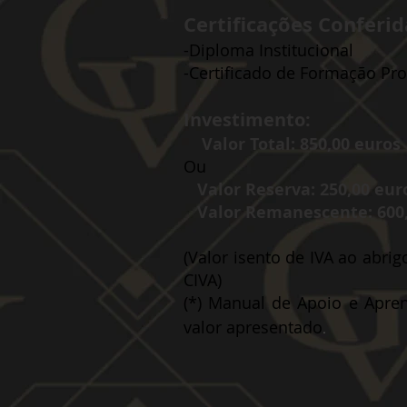
Certificações Conferid
-Diploma Institucional
-Certificado de Formação Prof
Investimento:
Valor Total: 850,00
euros
Ou
Valor
Reserva: 250,00 eur
Valor Remanescente: 600,
(Valor isento de IVA ao abrig
CIVA)
(*) Manual de Apoio e Apre
valor apresentado
.