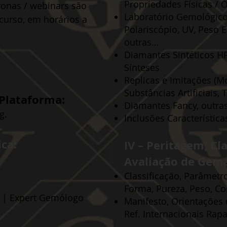
Propriedades Físicas / 
ronas / webinars são
Laboratório Gemológico
curso, em horários a
Polariscópio, UV, Peso E
outras…
Diamantes Sintéticos H
Sínteses
Replicas e Imitações (Mo
Substâncias Artificiais,
Plataforma:
Diamantes Fancy, outra
g.
Inclusões Característica
ca:
IV – Peritagem, Cla
Avaliação de Gem
Classificação, Parâmetr
Forma, Pureza, Peso, Co
o | Expert Gemólogo
Manifesto, Orientações 
Ref. Internacionais Rap