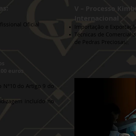
as:
V – Processo Kimb
Internacional
issional Oficial
Importação e Exportaçã
Técnicas de Comerciali
de Pedras Preciosas
);
os
00 euros
o Nº1
0 do Artigo 9 do
ndizagem incluído no