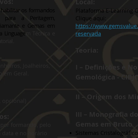
vos:
Local:
habilitar os formandos
Plataforma E-Learning
s para a Peritagem,
Clique aqui:
e Diamante e Gemas em
https://www.gemsvalue
 a Linguage
m Técnica e
reservada
orial.
Teoria
:
heiros, Joalheiros,
I – Definições e 
co em Geral.
Gemológica - CIBJ
II – Origem dos M
, opcional)
III – Monografia 
os:
Gemas em Bruto
por formando, pelo
Sistemas Cristalográfico
a data e no horário