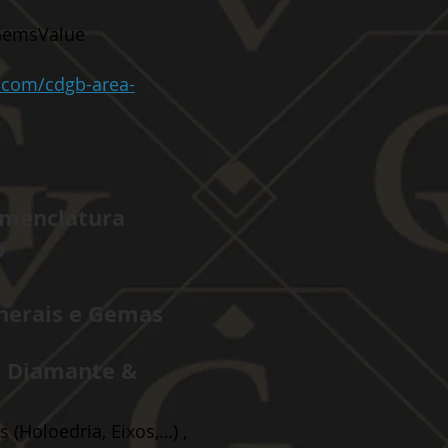
 GemsValue
.com/cdgb-area-
Nomenclatura
O
inerais e Gemas
do Diamante &
s (Holoedria, Eixos,…) ,