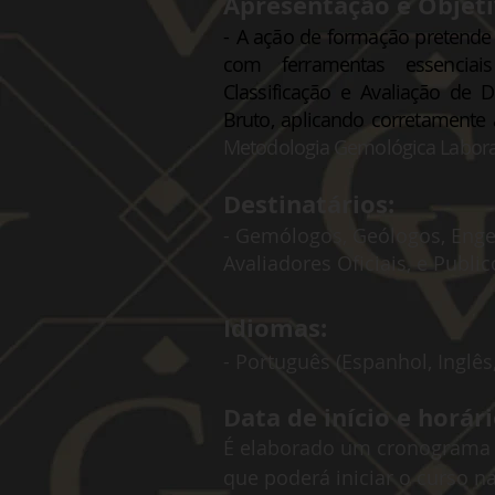
Apresentação e Objeti
-
A ação de formação pretende 
com ferramentas essenciai
Classificação e Avaliação d
Bruto, aplicando corretamente
Metodologia Gemológica Laborat
Destinatários:
- Gemólogos, Geólogos, Engen
Avaliadores Oficiais, e Publi
Idiomas:
- Português (Espanhol, Inglês
Data de início e horári
É elaborado um cronograma 
que poderá iniciar o curso n