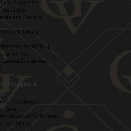
Óticas e Químicas;
: Lupa 10x,
specífico, Dureza,
PHT, CVD, Outras
issanite, ziconite,…),
 Tratamentos;
s Gemas Exclusivas;
s.
ssificação e
as
os de Graduação:
r, Usos,…
de Cálculo $/Ct, Tabelas
aport / ADTEC;