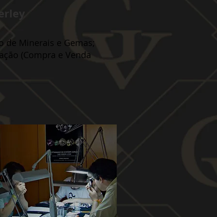
erley
o de Minerais e Gemas;
zação (Compra e Venda