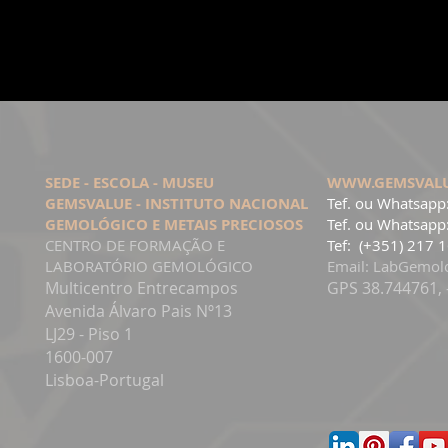
SEDE - ESCOLA - MUSEU
WWW.GEMSVAL
GEMSVALUE - INSTITUTO NACIONAL
Tef. ou Whatsapp
GEMOLÓGICO E METAIS PRECIOSOS
Tef. ou Whatsapp
CENTRO DE FORMAÇÃO E
Tef: (+351) 217 
LABORATÓRIO GEMOLÓGICO
Email:
LabGemol
Multicentro Entrecampos
GPS 38.744761, 
Avenida Álvaro Pais Nº13
LJ29 - Piso 1
1600-007
Lisboa-Portugal