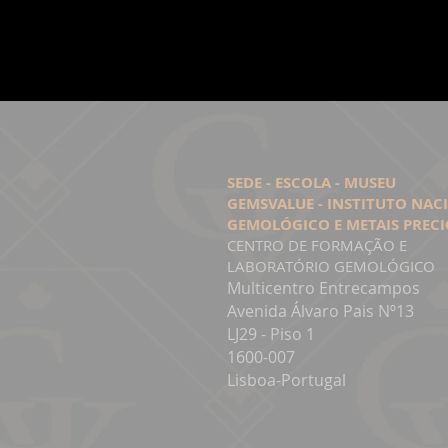
SEDE - ESCOLA - MUSEU
GEMSVALUE - INSTITUTO NA
GEMOLÓGICO E METAIS PREC
CENTRO DE FORMAÇÃO E
LABORATÓRIO GEMOLÓGICO
Multicentro Entrecampos
Avenida Álvaro Pais Nº13
LJ29 - Piso 1
1600-007
Lisboa-Portugal