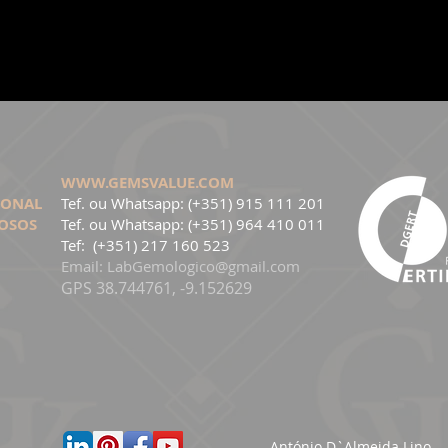
WWW.GEMSVALUE.COM
CIONAL
Tef. ou Whatsapp: (+351) 915 111 201
IOSOS
Tef. ou Whatsapp: (+351) 964 410 011
Tef: (+351) 217 160 523
Email:
LabGemologico@gmail.com
GPS 38.744761, -9.152629
António D`Almeida Lino