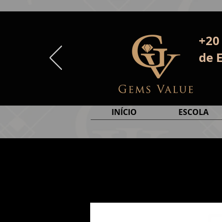
+20
de 
INÍCIO
ESCOLA